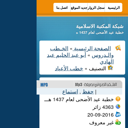
الرئيسية
سجل الزوار
جديد الموقع
اتصل بنا
شبكة المكتبة الاسلامية
خطبة عيد الأضحى لعام 1437 ه
الصفحة الرئيسية
الخـطب
»
والـدروس
أبو عبد الحليم عبد
»
الهادي
خطب الأعياد
التصنيف »
حفظ
استماع
,
|
خطبة عيد الأضحى لعام 1437 هـــ
4363
زائر
20-09-2016
غير معروف