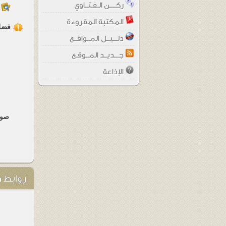
ركــــن الـفـتــاوي
المكتبة المقروءة
فضل
دلـــيــل المــواقــع
جـــديــد المــوقـع
الإذاعة
صو
روابط 