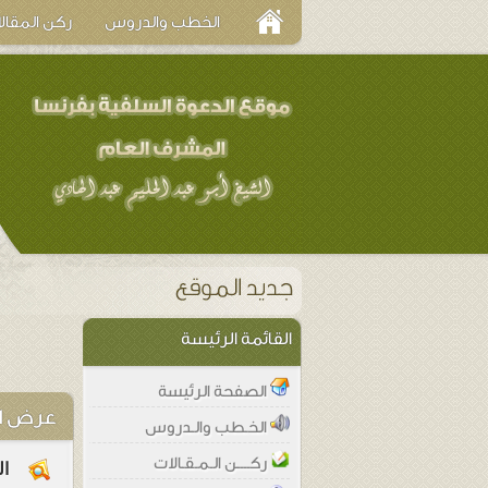
الخطب والدروس
ركن المقال
القائمة الرئيسة
الصفحة الرئيسة
عرض ا
الخـطب والـدروس
ركــــن الـمـقـالات
ا