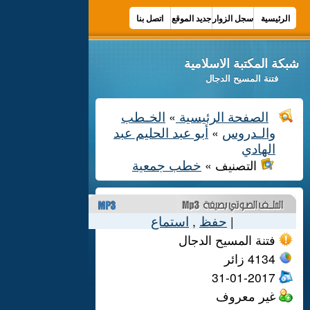
الرئيسية
سجل الزوار
جديد الموقع
اتصل بنا
شبكة المكتبة الاسلامية
فتنة المسيح الدجال
الصفحة الرئيسية
الخـطب
»
والـدروس
أبو عبد الحليم عبد
»
الهادي
خطب جمعية
التصنيف »
حفظ
استماع
,
|
فتنة المسيح الدجال
4134
زائر
31-01-2017
غير معروف