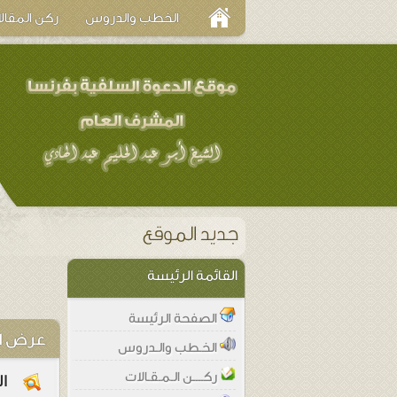
الخطب والدروس
ركن المقال
القائمة الرئيسة
الصفحة الرئيسة
عرض ا
الخـطب والـدروس
ركــــن الـمـقـالات
ا