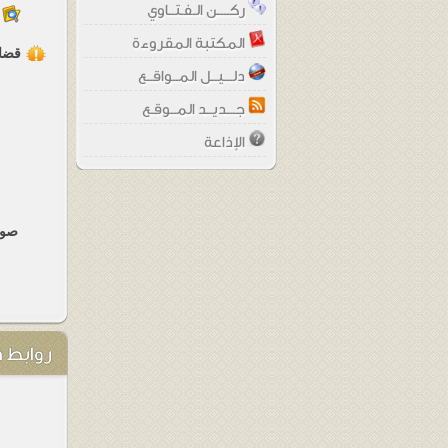
ركــــن الـفـتــاوي
المكتبة المقروءة
قضا
دلـــيــل المــواقــع
جـــديــد المــوقـع
الإذاعة
صو
روابط 