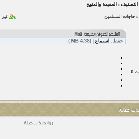
التصنيف
العقيدة والمنهج
»
ء حاجات المسلمين
غير 
|
حفظ
,
استماع
| (4.38 MB )
ت
0
ذات صلة
روابط ذات صلة