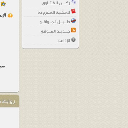
ركــــن الـفـتــاوي
المكتبة المقروءة
الإي
دلـــيــل المــواقــع
جـــديــد المــوقـع
الإذاعة
صو
روابط 