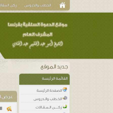
الخطب والدروس
ركن المقال
القائمة الرئيسة
الصفحة الرئيسة
عرض ا
الخـطب والـدروس
ركــــن الـمـقـالات
ا