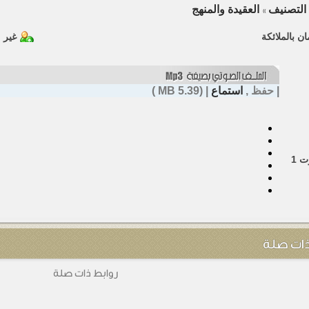
التصنيف
العقيدة والمنهج
»
مان بالملائكة
غير 
|
حفظ
,
استماع
| (5.39 MB )
ت
1
ذات صلة
روابط ذات صلة