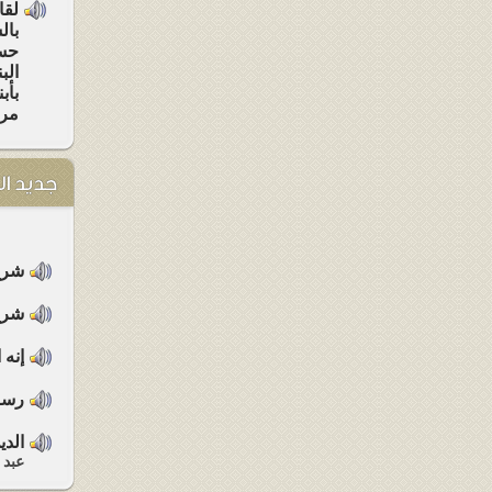
لقا
بال
حسن
الب
بأب
مرس
جديد ا
شرح 
شرح 
إنه 
رسال
الدي
عبد 