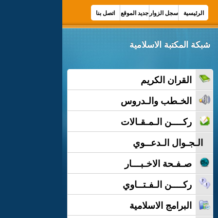
الرئيسية
سجل الزوار
جديد الموقع
اتصل بنا
شبكة المكتبة الاسلامية
القران الكريم
الخـطب والـدروس
ركــــن الـمـقـالات
الـجـوال الـدعــوي
صـفـحة الاخـبـــار
ركــــن الـفـتــاوي
البرامج الاسلامية