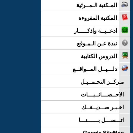
المـكتبة الـمــرئية
المكتبة المقروءة
ادعــيــة واذكـــــار
نبذة عـن الـمـوقع
الدروس الكتابية
دلـــيــل المــواقــع
مـركــز التحـمــيـل
الاحــصـــائــيـــات
اخـبـر صــديــقــك
اتـــصـــل بــــــنـــا
Google SiteMap